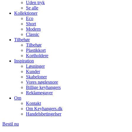
Uden tryk
Se alle
Kollektioner
Eco
Short
Modern
Classic
Tilbehør
Tilbehør
Plastikkort
Kortholdere
Inspiration
Løsninger
Kunder
Skabeloner
Vores nøglesnore
Billige keyhangers
Reklamegaver
Om
Kontakt
Om Keyhangers.dk
Handelsbetingelser
Bestil nu