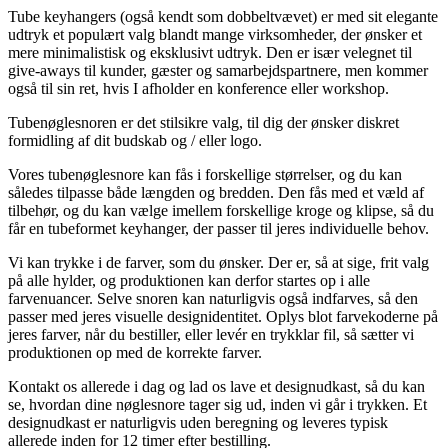
Tube keyhangers (også kendt som dobbeltvævet) er med sit elegante
udtryk et populært valg blandt mange virksomheder, der ønsker et
mere minimalistisk og eksklusivt udtryk. Den er især velegnet til
give-aways til kunder, gæster og samarbejdspartnere, men kommer
også til sin ret, hvis I afholder en konference eller workshop.
Tubenøglesnoren er det stilsikre valg, til dig der ønsker diskret
formidling af dit budskab og / eller logo.
Vores tubenøglesnore kan fås i forskellige størrelser, og du kan
således tilpasse både længden og bredden. Den fås med et væld af
tilbehør, og du kan vælge imellem forskellige kroge og klipse, så du
får en tubeformet keyhanger, der passer til jeres individuelle behov.
Vi kan trykke i de farver, som du ønsker. Der er, så at sige, frit valg
på alle hylder, og produktionen kan derfor startes op i alle
farvenuancer. Selve snoren kan naturligvis også indfarves, så den
passer med jeres visuelle designidentitet. Oplys blot farvekoderne på
jeres farver, når du bestiller, eller levér en trykklar fil, så sætter vi
produktionen op med de korrekte farver.
Kontakt os allerede i dag og lad os lave et designudkast, så du kan
se, hvordan dine nøglesnore tager sig ud, inden vi går i trykken. Et
designudkast er naturligvis uden beregning og leveres typisk
allerede inden for 12 timer efter bestilling.