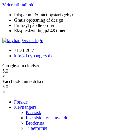
Videre til indhold
Prisgaranti & intet opstartsgebyr
Gratis opsætning af design
Fri fragt på alle ordrer
Ekspreslevering på 48 timer
71 71 20 71
info@keyhangers.dk
Google anmeldelser
5.0
×
Facebook anmeldelser
5.0
×
Forside
Keyhangers
Klassisk
Klassisk – genanvendt
Brodering
Tubeformet