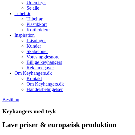
Uden tryk
Se alle
Tilbehør
Tilbehør
Plastikkort
Kortholdere
Inspiration
Løsninger
Kunder
Skabeloner
Vores nøglesnore
Billige keyhangers
Reklamegaver
Om Keyhangers.dk
Kontakt
Om Keyhangers.dk
Handelsbetingelser
Bestil nu
Keyhangers med tryk
Lave priser & europæisk produktion