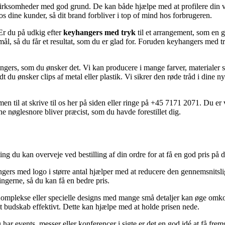
virksomheder med god grund. De kan både hjælpe med at profilere din v
hos dine kunder, så dit brand forbliver i top of mind hos forbrugeren.
Er du på udkig efter
keyhangers med tryk
til et arrangement, som en g
ormål, så du får et resultat, som du er glad for. Foruden keyhangers med 
, som du ønsker det. Vi kan producere i mange farver, materialer samt
 du ønsker clips af metal eller plastik. Vi sikrer den røde tråd i dine n
en til at skrive til os her på siden eller ringe på +45 7171 2071. Du er
ine nøglesnore bliver præcist, som du havde forestillet dig.
 ting du kan overveje ved bestilling af din ordre for at få en god pris på d
angers med logo i større antal hjælper med at reducere den gennemsnitsli
gerne, så du kan få en bedre pris.
 Komplekse eller specielle designs med mange små detaljer kan øge omko
it budskab effektivt. Dette kan hjælpe med at holde prisen nede.
u har events, messer eller konferencer i sigte er det en god idé at få fre