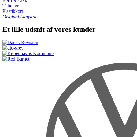
Fra 1,95 dkk
Tilbehør
Plastikkort
Original Lanyards
Et lille udsnit af vores kunder