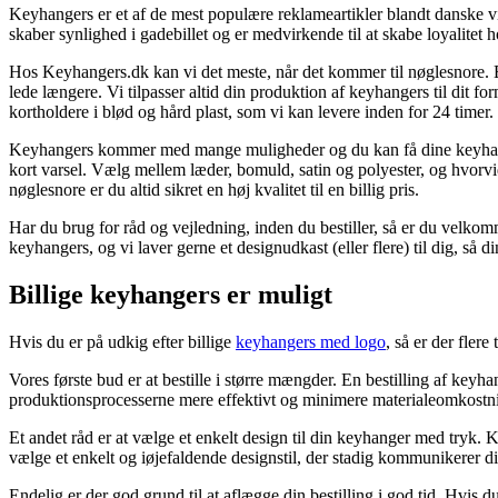
Keyhangers er et af de mest populære reklameartikler blandt danske 
skaber synlighed i gadebillet og er medvirkende til at skabe loyalitet 
Hos Keyhangers.dk kan vi det meste, når det kommer til nøglesnore. 
lede længere. Vi tilpasser altid din produktion af keyhangers til dit f
kortholdere i blød og hård plast, som vi kan levere inden for 24 timer.
Keyhangers kommer med mange muligheder og du kan få dine keyhangers
kort varsel. Vælg mellem læder, bomuld, satin og polyester, og hvorvidt
nøglesnore er du altid sikret en høj kvalitet til en billig pris.
Har du brug for råd og vejledning, inden du bestiller, så er du velkomm
keyhangers, og vi laver gerne et designudkast (eller flere) til dig, så d
Billige keyhangers er muligt
Hvis du er på udkig efter billige
keyhangers med logo
, så er der flere
Vores første bud er at bestille i større mængder. En bestilling af keyh
produktionsprocesserne mere effektivt og minimere materialeomkostnin
Et andet råd er at vælge et enkelt design til din keyhanger med tryk.
vælge et enkelt og iøjefaldende designstil, der stadig kommunikerer d
Endelig er der god grund til at aflægge din bestilling i god tid. Hvis d