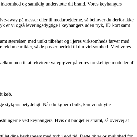
irksomhed og samtidig understøtte dit brand. Vores keyhangers
ive-away på messer eller til medarbejderne, så behøver du derfor ikke
tryk er vi også leveringsdygtige i keyhangers uden tryk, ID-kort samt
 størrelser, med unikt tilbehør og i jeres virksomheds farver med
ye reklameartikler, så de passer perfekt til din virksomhed. Med vores
 velkommen til at rekvirere vareprøver på vores forskellige modeller af
it køb.
ge stykpris betydeligt. Når du køber i bulk, kan vi udnytte
stningerne ved keyhangers. Hvis dit budget er stramt, så overvej at
mstillet dine keyhangers med tryk i god tid. Dette giver os mulighed for