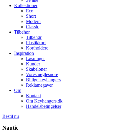
Se alle
Kollektioner
Eco
Short
Modern
Classic
Tilbehør
Tilbehør
Plastikkort
Kortholdere
Inspiration
Løsninger
Kunder
Skabeloner
Vores nøglesnore
Billige keyhangers
Reklamegaver
Om
Kontakt
Om Keyhangers.dk
Handelsbetingelser
Bestil nu
Nautic