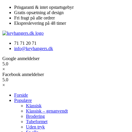
Videre
Prisgaranti & intet opstartsgebyr
til
Gratis opsætning af design
indhold
Fri fragt på alle ordrer
Ekspreslevering på 48 timer
71 71 20 71
info@keyhangers.dk
Google anmeldelser
5.0
×
Facebook anmeldelser
5.0
×
Forside
Populære
Klassisk
Klassisk – genanvendt
Brodering
Tubeformet
Uden tryk